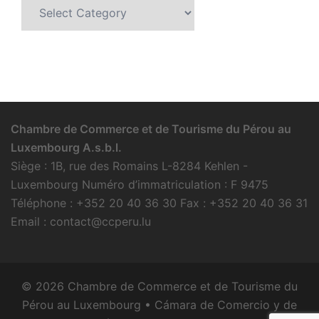
Categories
Chambre de Commerce et de Tourisme du Pérou au
Luxembourg A.s.b.l.
Siège : 1B, rue des Romains L-8284 Kehlen -
Luxembourg Numéro d’immatriculation : F 9475
Téléphone : +352 20 40 36 30 Fax : +352 20 40 36 31
Email : contact@ccperu.lu
© 2026 Chambre de Commerce et de Tourisme du
Pérou au Luxembourg • Cámara de Comercio y de