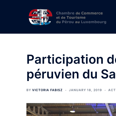
Skip
to
content
Participation 
péruvien du S
BY
VICTORIA FABISZ
JANUARY 18, 2019
ACT