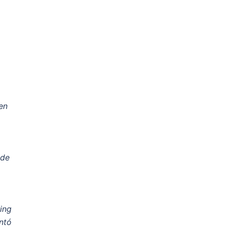
en
 de
ing
ntó