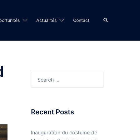
Search
ortunités
Actualités
Contact
d
Search
for:
Recent Posts
Inauguration du costume de