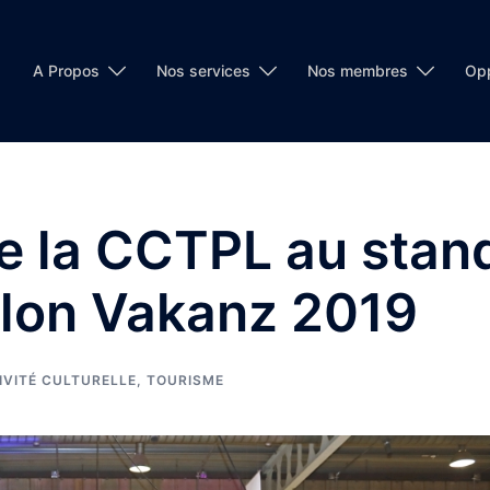
A Propos
Nos services
Nos membres
Opp
de la CCTPL au stan
alon Vakanz 2019
IVITÉ CULTURELLE
,
TOURISME