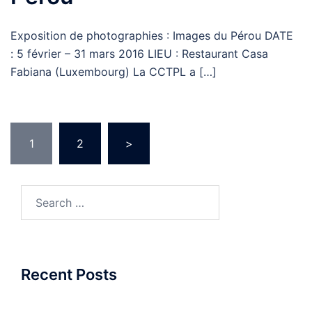
Exposition de photographies : Images du Pérou DATE
: 5 février – 31 mars 2016 LIEU : Restaurant Casa
Fabiana (Luxembourg) La CCTPL a […]
Posts
1
2
>
pagination
Search
for:
Recent Posts