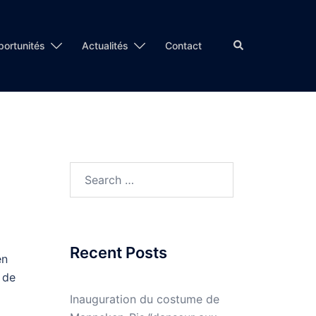
Search
ortunités
Actualités
Contact
Search
for:
Recent Posts
en
 de
Inauguration du costume de