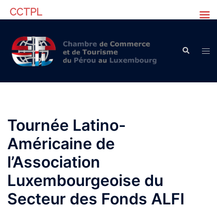
CCTPL
Skip
to
Search
content
Tog
men
Tournée Latino-
Américaine de
l’Association
Luxembourgeoise du
Secteur des Fonds ALFI