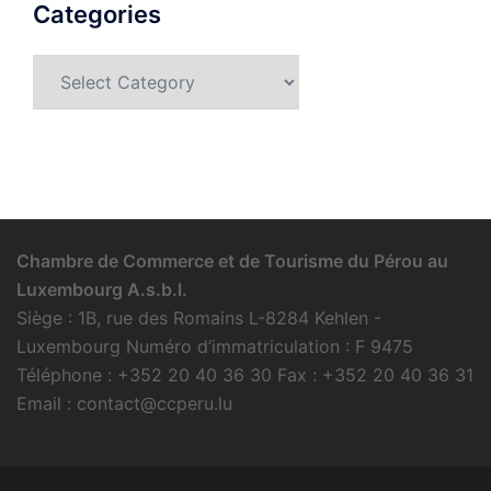
Categories
Categories
Chambre de Commerce et de Tourisme du Pérou au
Luxembourg A.s.b.l.
Siège : 1B, rue des Romains L-8284 Kehlen -
Luxembourg Numéro d’immatriculation : F 9475
Téléphone : +352 20 40 36 30 Fax : +352 20 40 36 31
Email : contact@ccperu.lu