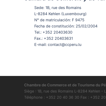
Sede: 1B, rue des Romains
L-8284 Kehlen (Luxembourg)
N° de matriculación: F 9475
Fecha de constitución: 25/02/2004
Tel.: +352 20403630
Fax.: +352 20403631
E-mail: contact@ccperu.lu
Chambre de Commerce et de Tourisme du Pér
Siège : 1B, rue des Romains L-8284 Kehlen -
Téléphone : +352 20 40 36 30 Fax : +352 20 