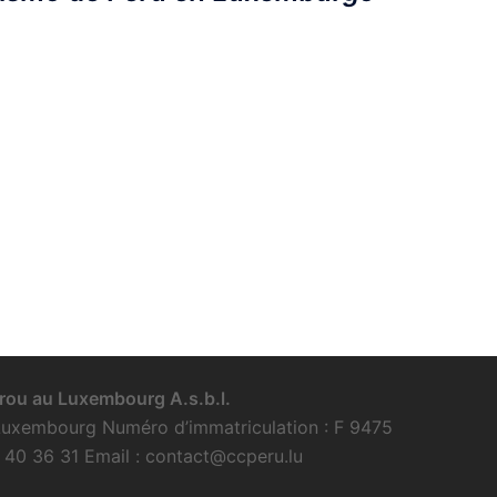
ou au Luxembourg A.s.b.l.
 Luxembourg Numéro d’immatriculation : F 9475
40 36 31 Email : contact@ccperu.lu