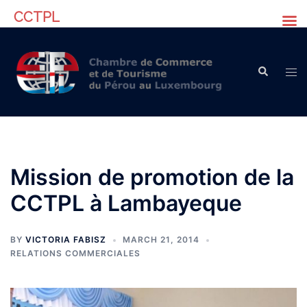
CCTPL
Skip
to
Search
content
Tog
men
Mission de promotion de la
CCTPL à Lambayeque
BY
VICTORIA FABISZ
MARCH 21, 2014
RELATIONS COMMERCIALES