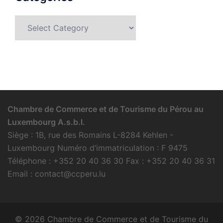
Categories
Chambre de Commerce et de Tourisme du Pérou au
Luxembourg A.s.b.l.
Siège : 1B, rue des Romains L-8284 Kehlen -
Luxembourg Numéro d’immatriculation : F 9475
Téléphone : +352 20 40 36 30 Fax : +352 20 40 36 31
Email : contact@ccperu.lu
© 2026 Chambre de Commerce et de Tourisme du